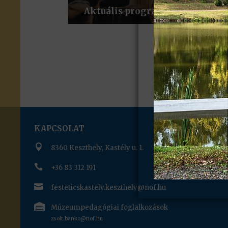
Aktuális programok
KAPCSOLAT

8360 Keszthely, Kastély u. 1.

+36 83 312 191

festeticskastely.keszthely@nof.hu

Múzeumpedagógiai foglalkozások
zsolt.banko@nof.hu