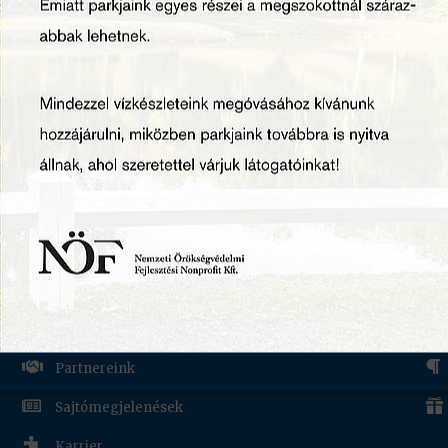
Újdonságok
Rendezvényhelyszíne
RÓLUNK
H


Munkatársaink


Szakmai híreink


Partnereink


Sajtómegjelenések

Karrier