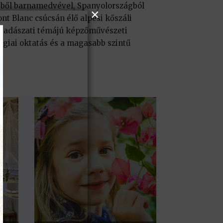
yből barnamedvével, Spanyolországból
nt Blanc csúcsán élő alpesi kőszáli
 vadászati témájú képzőművészeti
giai oktatás és a magasabb szintű