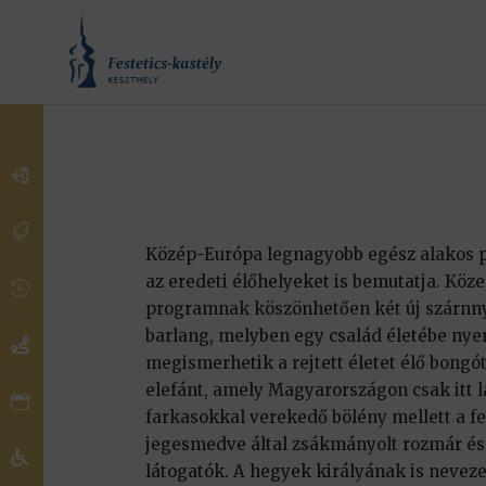


Közép-Európa legnagyobb egész alakos 
az eredeti élőhelyeket is bemutatja. Köze

programnak köszönhetően két új szárnnya
barlang, melyben egy család életébe nyer

megismerhetik a rejtett életet élő bongó
elefánt, amely Magyarországon csak itt 

farkasokkal verekedő bölény mellett a fek
jegesmedve által zsákmányolt rozmár és 

látogatók. A hegyek királyának is nevezet