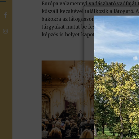
Európa valamennyi vadászható vadfaját 
kőszáli kecskével találkozik a látogató. 

bakokra az látogasson el Keszthelyre. 
tárgyakat mutat be festményekkel, szob

képzés is helyet kapott az erre a célra k