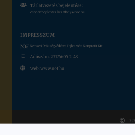

Tárlatvezetés bejelentése:
csoportbejelentes.keszthely@nof.hu
IMPRESSZUM
Nemzeti Örökségvédelmi Fejlesztési Nonprofit Kft.
e
Adószám: 23176605-2-43

Web: www.nöf.hu
www.nof.hu

202