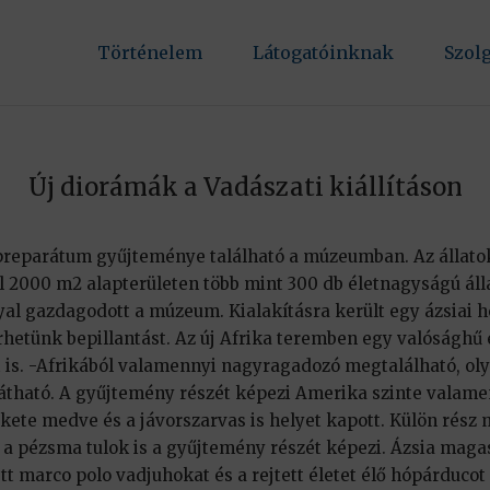
Történelem
Látogatóinknak
Szol
Új diorámák a Vadászati kiállításon
preparátum gyűjteménye található a múzeumban. Az állato
l 2000 m2 alapterületen több mint 300 db életnagyságú álla
l gazdagodott a múzeum. Kialakításra került egy ázsiai 
hetünk bepillantást. Az új Afrika teremben egy valósághű 
t is. -Afrikából valamennyi nagyragadozó megtalálható, ol
látható. A gyűjtemény részét képezi Amerika szinte valam
ete medve és a jávorszarvas is helyet kapott. Külön rész m
a pézsma tulok is a gyűjtemény részét képezi. Ázsia maga
t marco polo vadjuhokat és a rejtett életet élő hópárducot 