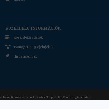
KÖZÉRDEKŰ INFORMÁCIÓK

Közérdekű adatok

Támogatott projektjeink

Hirdetmények
4. Nemzeti Örökségvédelmi Fejlesztési Nonprofit Kft. Minden jog fenntartva