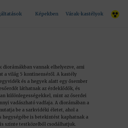
.
gáltatások
Képekben
Várak-kastélyok
k diorámákban vannak elhelyezve, ami
t a világ 5 kontinenséről. A kastély
hegyvidék és a hegyek alatt egy ősember
esőerdőt láthatnak az érdeklődők, és
yan különlegességekkel, mint az őserdei
ennyi vadászható vadfaja. A diorámában a
utatja be a sarkvidéki életet, ahol a
s hegységébe is betekintést kaphatnak a
is szinte testközelből csodálhatjuk.