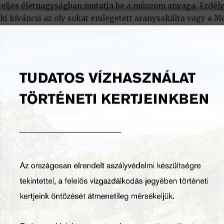
teljes életnagyságban mutatja be a múzeum anyaga. Erdél
Aki kíváncsi az oly sokat emlegetett aranysakálra vagy a Mo
A gyűjtemény részét képezi egy magángyűjtemény is, amely
rokkal és vadászfegyverekkel színesítve. A múzeum pedagó
ialakított oktató teremben.