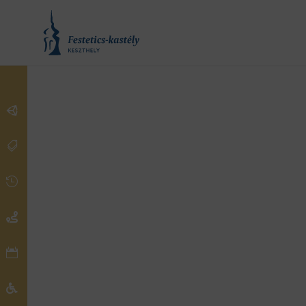





