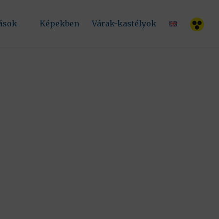
.
tások
Képekben
Várak-kastélyok