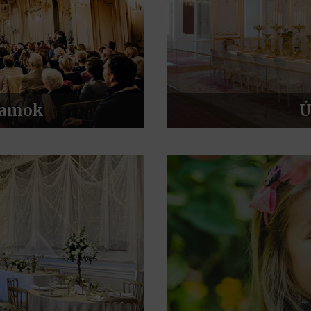
ramok
Ú