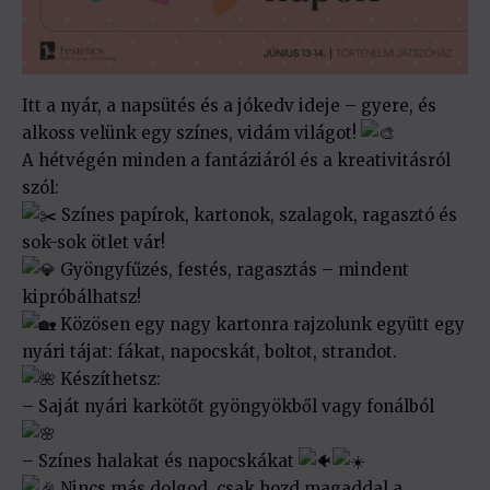
Itt a nyár, a napsütés és a jókedv ideje – gyere, és
alkoss velünk egy színes, vidám világot!
A hétvégén minden a fantáziáról és a kreativitásról
szól:
Színes papírok, kartonok, szalagok, ragasztó és
sok-sok ötlet vár!
Gyöngyfűzés, festés, ragasztás – mindent
kipróbálhatsz!
Közösen egy nagy kartonra rajzolunk együtt egy
nyári tájat: fákat, napocskát, boltot, strandot.
Készíthetsz:
– Saját nyári karkötőt gyöngyökből vagy fonálból
– Színes halakat és napocskákat
Nincs más dolgod, csak hozd magaddal a