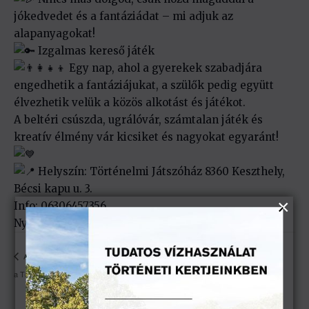
jókedvedet és a fantáziádat – mi adjuk az
alapanyagokat!
Izgalmas kereső játék
Egy nap, ahol a gyerekek szabadjára
engedhetik a fantáziájukat, a szülők pedig együtt
élvezhetik velük a közös alkotást és játékot.
A beltéri csúszda, ugrálóvár, számtalan játék és
kreatív élmény vár kicsiket és nagyokat egyaránt!
Helyszín: Történelmi Játszóház 8360 Keszthely,
Bécsi kapu u. 3.
Info: 06306457356
Nyitva tartás: hétfő-vasárnap 10:00-18:00
Alkoss eredetit! – pólónyomás és festéknapok
Áció, káció, vakációóó a
a Történelmi Játszóházban!
Történelmi Játszóházban