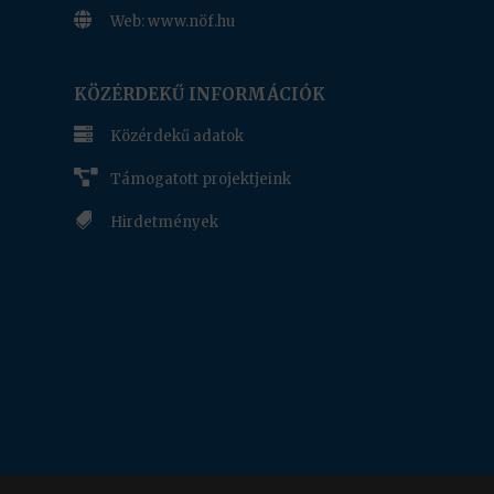

Web: www.nöf.hu
www.nof.hu
KÖZÉRDEKŰ INFORMÁCIÓK

Közérdekű adatok

Támogatott projektjeink

Hirdetmények