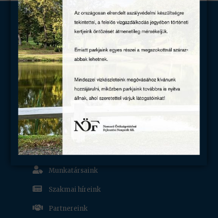
KAPCSOLAT

8360 Keszthely, Kastély u. 1.

+36 83 312 191

festeticskastely.keszthely@nof.hu

Múzeumpedagógiai foglalkozások
zsolt.banko@nof.hu

Tárlatvezetés bejelentése:
csoportbejelentes.keszthely@nof.hu
RÓLUNK

Munkatársaink

Szakmai híreink

Partnereink