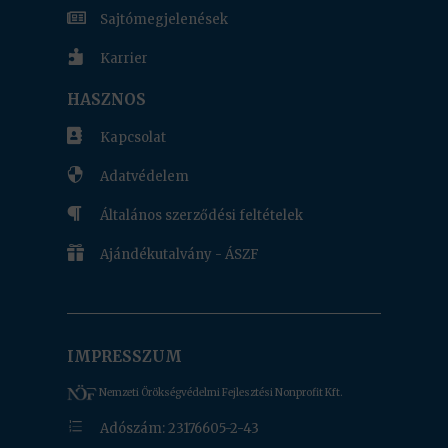

Sajtómegjelenések

Karrier
HASZNOS

Kapcsolat

Adatvédelem

Általános szerződési feltételek

Ajándékutalvány - ÁSZF
IMPRESSZUM
Nemzeti Örökségvédelmi Fejlesztési Nonprofit Kft.
e
Adószám: 23176605-2-43