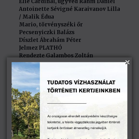
Elie Cardinal, ügyvéd Ráhm Dániel
Antoinette Sévigné Karaivanov Lilla
/ Malik Édua
Mario, törvényszéki őr
Pecsenyiczki Balázs
Díszlet Ábrahám Péter
Jelmez PLATHÓ
Rendezte Galambos Zoltán
Jegyek a kastély pénztárában és
online, a jegymester oldalán
kaphatók.
A Szervező és a Produkció fenntartja
a jogot a helyszín, az időpont, a
műsor és a szereplők
változtatásával kapcsolatban.
Esőhelyszín: Balaton Színház (8360
Keszthely, Fő tér 3.)