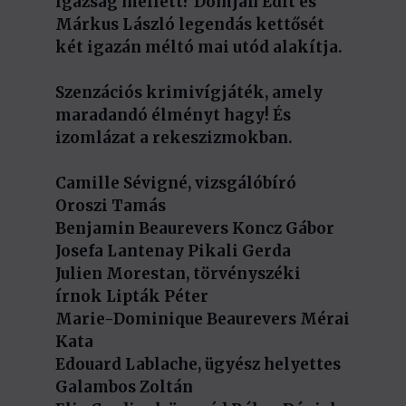
igazság mellett? Domján Edit és
Márkus László legendás kettősét
két igazán méltó mai utód alakítja.
Szenzációs krimivígjáték, amely
maradandó élményt hagy! És
izomlázat a rekeszizmokban.
Camille Sévigné, vizsgálóbíró
Oroszi Tamás
Benjamin Beaurevers Koncz Gábor
Josefa Lantenay Pikali Gerda
Julien Morestan, törvényszéki
írnok Lipták Péter
Marie-Dominique Beaurevers Mérai
Kata
Edouard Lablache, ügyész helyettes
Galambos Zoltán