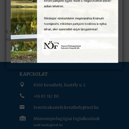
Neil Simon: A napsugár fiúk –
Hőhullám – KULT/SZÍN/TÉR a
KULT/SZÍN/TÉR a Festetics-kastély parkjában
Festetics – kastély parkjában
KAPCSOLAT

8360 Keszthely, Kastély u. 1.

+36 83 312 191

festeticskastely.keszthely@nof.hu

Múzeumpedagógiai foglalkozások
zsolt.banko@nof.hu