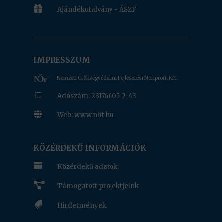

Ajándékutalvány - ÁSZF
IMPRESSZUM
Nemzeti Örökségvédelmi Fejlesztési Nonprofit Kft.
e
Adószám: 23176605-2-43

Web: www.nöf.hu
www.nof.hu
KÖZÉRDEKŰ INFORMÁCIÓK

Közérdekű adatok

Támogatott projektjeink

Hirdetmények