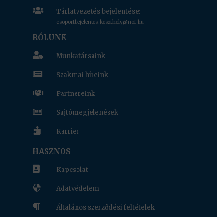

Tárlatvezetés bejelentése:
csoportbejelentes.keszthely@nof.hu
RÓLUNK

Munkatársaink

Szakmai híreink

Partnereink

Sajtómegjelenések

Karrier
HASZNOS

Kapcsolat

Adatvédelem

Általános szerződési feltételek