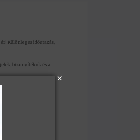
gér! Különleges időutazás,
jelek, bizonyítékok és a