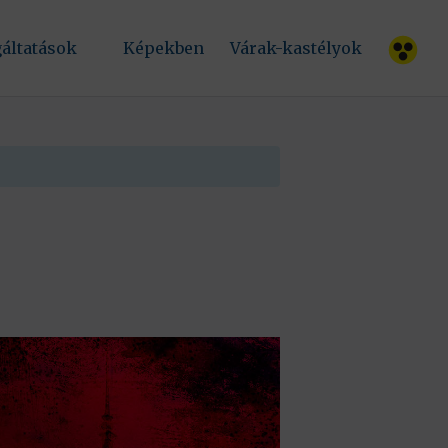
.
gáltatások
Képekben
Várak-kastélyok