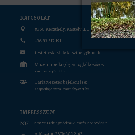
KAPCSOLAT

8360 Keszthely, Kastély u. 1.

+36 83 312 191

festeticskastely.keszthely@nof.hu

Múzeumpedagógiai foglalkozások
zsolt.banko@nof.hu

Tárlatvezetés bejelentése:
csoportbejelentes.keszthely@nof.hu
IMPRESSZUM
Nemzeti Örökségvédelmi Fejlesztési Nonprofit Kft.
e
Adószám: 23176605-2-43