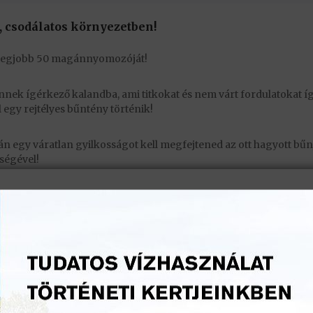
 csodálatos környezetben!
legjobb 50 magánnyomozóját!
ennek ígérkező kalandba, ami titkokat és nem várt fordulatokat í
egy rejtélyes bűntény történik!
rán egy váratlan gyilkosságot kell megfejtened az ott hagyott bűn
ségével!
orlátozott számban elérhetők!