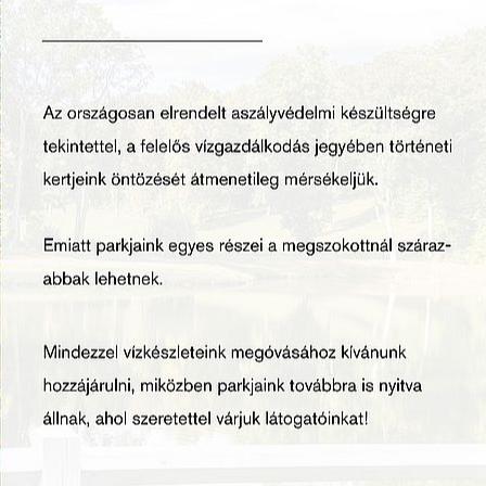
7. 18.00 óra
y, Keszthely
gy barátokkal közösen is lehet!
fő (december 13-ig) Korlátozott számban elérhető!
t/fő
mazza a welcome drinket, sós és édes finomságokat!
epetésben részesül!
árában és online a Jegymester oldalán kaphatók:
rtjuk.