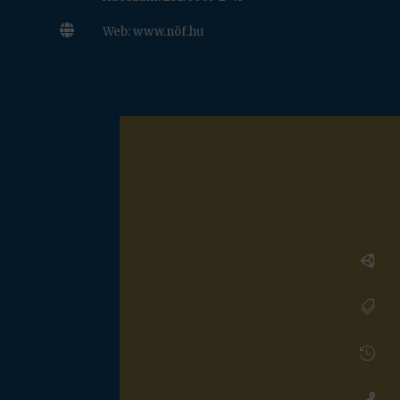

Web: www.nöf.hu
www.nof.hu



