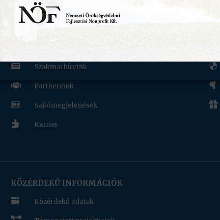
RÓLUNK
H


Munkatársaink


Szakmai híreink


Partnereink


Sajtómegjelenések

Karrier
KÖZÉRDEKŰ INFORMÁCIÓK

Közérdekű adatok
