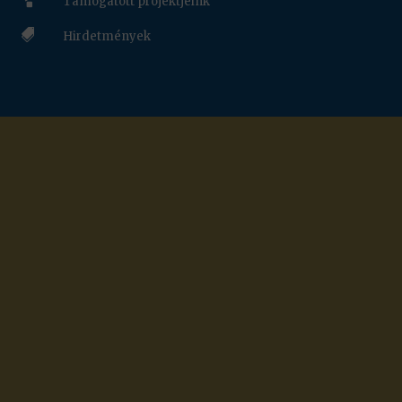
Támogatott projektjeink

Hirdetmények