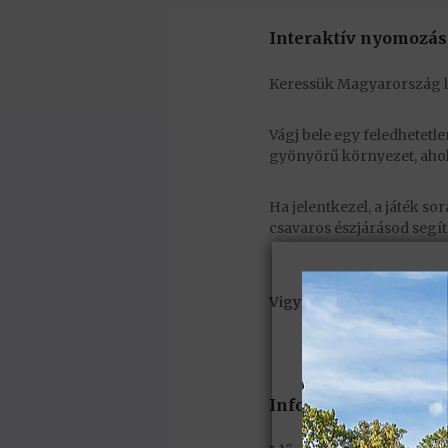
Interaktív nyomozás,
Keressük Magyarország 
Vágj bele egy feledhetetl
gyönyörű környezet, ahol 
Ha jelentkezel, a játék so
csavaros észjárásod segít
Vigyázz, a helyek csak k
Információ: