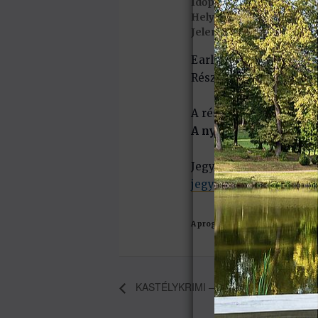
Időpont:
2024. december 2
Helyszín:
Festetics-kastél
Jelentkezni egyénileg va
Early Bird: 14 900,-Ft/
Részvételi díj: 16 900,-F
A részvételi díj tartal
A nyertes csapat megl
Jegyek a kastély pénzt
jegymester.hu
A programváltoztatás jogát fennta
KASTÉLYKRIMI – 2024. november 23.