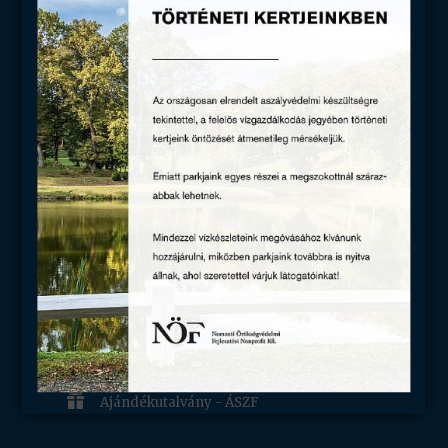
RÓLUNK

Munkatársaink

Szakmai híreink

Partnereink

Sajtómegjelenések

Karrier
HASZNOS

Kapcsolat

Adatvédelem

Általános szerződési feltételek

Ajándékutalvány - ÁSZF