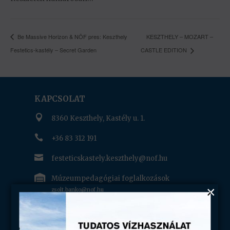
Be Massive Horizon & NÖF pres: Keszthely
KESZTHELY – MOZART –
Festetics-kastély – Secret Garden
CASTLE EDITION
KAPCSOLAT

8360 Keszthely, Kastély u. 1.

+36 83 312 191

festeticskastely.keszthely@nof.hu

Múzeumpedagógiai foglalkozások
zsolt.banko@nof.hu

Tárlatvezetés bejelentése:
csoportbejelentes.keszthely@nof.hu