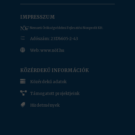
IMPRESSZUM
Nemzeti Örökségvédelmi Fejlesztési Nonprofit Kft.
e
Adószám: 23176605-2-43

Web: www.nöf.hu
www.nof.hu
KÖZÉRDEKŰ INFORMÁCIÓK

Közérdekű adatok

Támogatott projektjeink

Hirdetmények