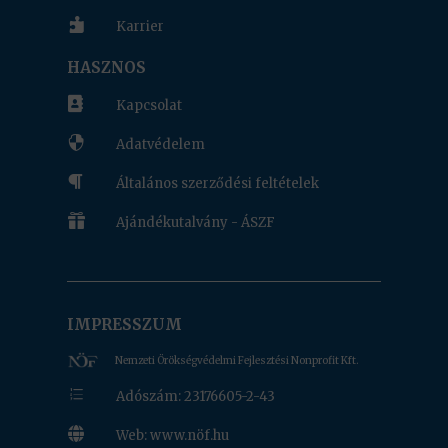

Karrier
HASZNOS

Kapcsolat

Adatvédelem

Általános szerződési feltételek

Ajándékutalvány - ÁSZF
IMPRESSZUM
Nemzeti Örökségvédelmi Fejlesztési Nonprofit Kft.
e
Adószám: 23176605-2-43

Web: www.nöf.hu