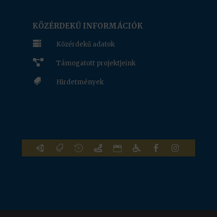
www.nof.hu
KÖZÉRDEKŰ INFORMÁCIÓK

Közérdekű adatok

Támogatott projektjeink

Hirdetmények







