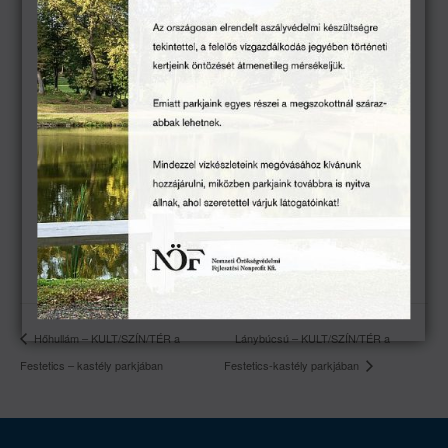
Jegyek a kastély pénztárában és
online, a Jegymester oldalán
kaphatók.
A Szervező és a Produkció fenntartja
a jogot a helyszín, az időpont, a
műsor és a szereplők
változtatásával kapcsolatban.
Esőhelyszín: Balaton Színház (8360
Keszthely, Fő tér 3.)
Hőhullám – KULT/SZÍN/TÉR a
Lánybúcsú – KULT/SZÍN/TÉR a
Festetics – kastély parkjában
Festetics-kastély parkjában