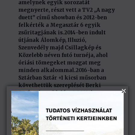
amelynek egyik sorozatát
megnyerte, részt vett a TV2 ,,A nagy
duett” című showban és 2012-ben
felkérték a Megasztár 6 egyik
zsűritagjának is.2014-ben indult
útjának Álomkép, Illuzió,
Szenvedély majd Csillagkép és
Közelebb néven futó turnéja, ahol
óriási tömegeket mozgat meg
minden alkalommal.2016-ban a
Sztárban Sztár +1 kicsi műsorban
követhettük szereplését Berki
Artúrral az oldalán. A 2018-ban
megjelent Choices című
szerzeményének egy része lett az
egyik legnépszerűbb chipsmárka
reklámzenéje Európa-szerte.