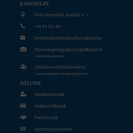
KAPCSOLAT

8360 Keszthely, Kastély u. 1.

+36 83 312 191

festeticskastely.keszthely@nof.hu

Múzeumpedagógiai foglalkozások
zsolt.banko@nof.hu

Tárlatvezetés bejelentése:
csoportbejelentes.keszthely@nof.hu
RÓLUNK

Munkatársaink

Szakmai híreink

Partnereink

Sajtómegjelenések