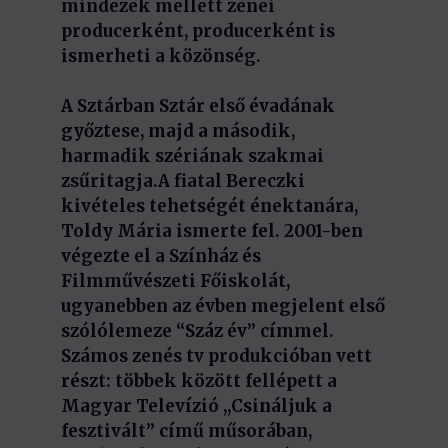
mindezek mellett zenei
producerként, producerként is
ismerheti a közönség.
A Sztárban Sztár első évadának
győztese, majd a második,
harmadik szériának szakmai
zsűritagja.A fiatal Bereczki
kivételes tehetségét énektanára,
Toldy Mária ismerte fel. 2001-ben
végezte el a Színház és
Filmművészeti Főiskolát,
ugyanebben az évben megjelent első
szólólemeze “Száz év” címmel.
Számos zenés tv produkcióban vett
részt: többek között fellépett a
Magyar Televízió ,,Csináljuk a
fesztivált” című műsorában,