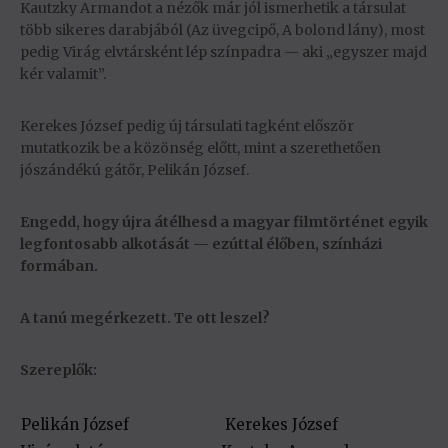
Kautzky Armandot a nézők már jól ismerhetik a társulat
több sikeres darabjából (Az üvegcipő, A bolond lány), most
pedig Virág elvtársként lép színpadra — aki „egyszer majd
kér valamit”.
Kerekes József pedig új társulati tagként először
mutatkozik be a közönség előtt, mint a szerethetően
jószándékú gátőr, Pelikán József.
Engedd, hogy újra átélhesd a magyar filmtörténet egyik
legfontosabb alkotását — ezúttal élőben, színházi
formában.
A tanú megérkezett. Te ott leszel?
Szereplők:
Pelikán József
Kerekes József