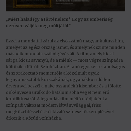
„Miért halad így a történelem? Hogy az emberiség
derűsen váljék meg múltjától.”
Ezzel a mondattal zárul az első számú magyar kultuszfilm,
amelyet az egész ország ismer, és amelynek szinte minden
második mondata szállóigévé vált. A film, amely kicsit
sárga, kicsit savanyú, de a miénk — most végre színpadra
költözik a Körúti Színházban. A tanú egyszerre tanulságos
és szórakoztató mementója a közelmúlt egyik
legnyomasztóbb korszakának, ugyanakkor időtlen
érvénnyel beszél a naiv, jószándékú kisember és a fölötte
önkényesen uralkodó hatalom soha véget nem érő
konfliktusáról. A legendás film méltó utódjaként a
színpadi változat modern látványvilággal, friss
megközelítéssel és két kiváló színész főszereplésével
érkezik a Körúti Színházba.