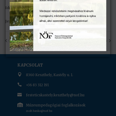
Időpont: 2026.07.18. 20:30
Jegyek a kastély pénztárában!
Na végre! – Beleznay Endre önálló estje
ICONS RockSymphonic
KAPCSOLAT

8360 Keszthely, Kastély u. 1.

+36 83 312 191

festeticskastely.keszthely@nof.hu

Múzeumpedagógiai foglalkozások
zsolt.banko@nof.hu