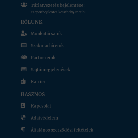

Tárlatvezetés bejelentése:
csoportbejelentes.keszthely@nof.hu
RÓLUNK

Munkatársaink

Szakmai híreink

Partnereink

Sajtómegjelenések

Karrier
HASZNOS

Kapcsolat

Adatvédelem

Általános szerződési feltételek