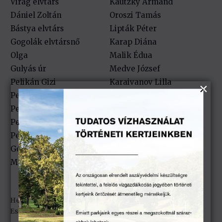
Virág elvtárs
Kautzky Armand
Dániel Zoltán
Oroszi Tamás
Bástya elvtárs
Lipták Péter
Gogolák elvtársnő
Karap Diána
Olga
Malik Édua
Gulyás úr
Medve József
Pelikán Gizi
Karaivanov Lilla
Pelikán Józsika
Bencze Timur
Pelikán Pisti
Bencze Artúr
Pelikán Klári
Klein Emma
Pelikán Zsuzsika
Klein Gréta
Gonosz ÁVH-s
Ráhm Dániel
Mamlasz ÁVH-s
Mak Dominik
Helyszín: Keszthely – Festetics-kastély
Esőhelyszín: Balaton Színház