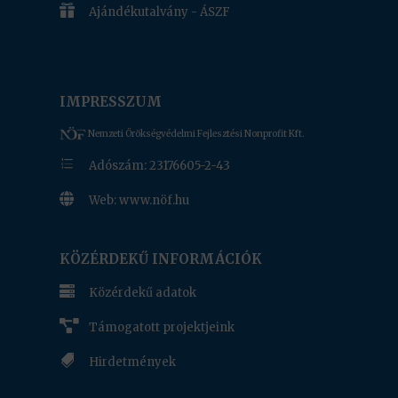

Ajándékutalvány - ÁSZF
IMPRESSZUM
Nemzeti Örökségvédelmi Fejlesztési Nonprofit Kft.
e
Adószám: 23176605-2-43

Web: www.nöf.hu
www.nof.hu
KÖZÉRDEKŰ INFORMÁCIÓK

Közérdekű adatok

Támogatott projektjeink

Hirdetmények