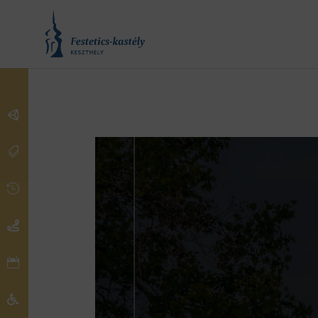





