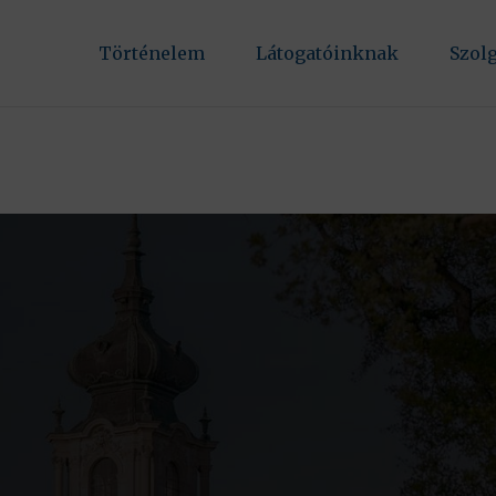
Történelem
Látogatóinknak
Szol