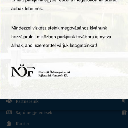
RÓLUNK
H


Munkatársaink


Szakmai híreink


Partnereink


Sajtómegjelenések

Karrier