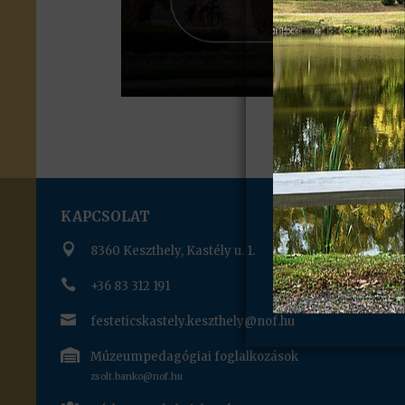
KAPCSOLAT

8360 Keszthely, Kastély u. 1.

+36 83 312 191

festeticskastely.keszthely@nof.hu

Múzeumpedagógiai foglalkozások
zsolt.banko@nof.hu