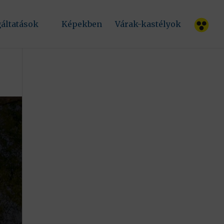
.
gáltatások
Képekben
Várak-kastélyok