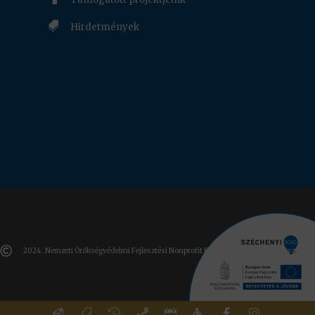

Hirdetmények

2024. Nemzeti Örökségvédelmi Fejlesztési Nonprofit Kft. Minden jog fenntartva







