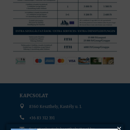
KAPCSOLAT

8360 Keszthely, Kastély u. 1.

+36 83 312 191

festeticskastely.keszthely@nof.hu