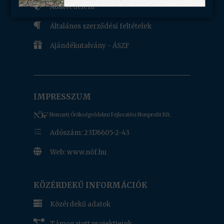

Adatvédelem

Általános szerződési feltételek

Ajándékutalvány - ÁSZF
IMPRESSZUM
Nemzeti Örökségvédelmi Fejlesztési Nonprofit Kft.
e
Adószám: 23176605-2-43

Web: www.nöf.hu
www.nof.hu
KÖZÉRDEKŰ INFORMÁCIÓK

Közérdekű adatok

Támogatott projektjeink