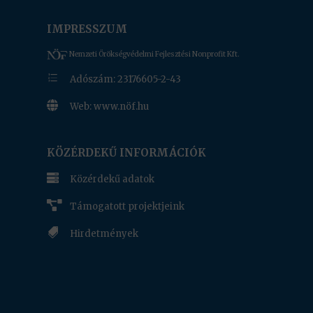
IMPRESSZUM
Nemzeti Örökségvédelmi Fejlesztési Nonprofit Kft.
e
Adószám: 23176605-2-43

Web: www.nöf.hu
www.nof.hu
KÖZÉRDEKŰ INFORMÁCIÓK

Közérdekű adatok

Támogatott projektjeink

Hirdetmények