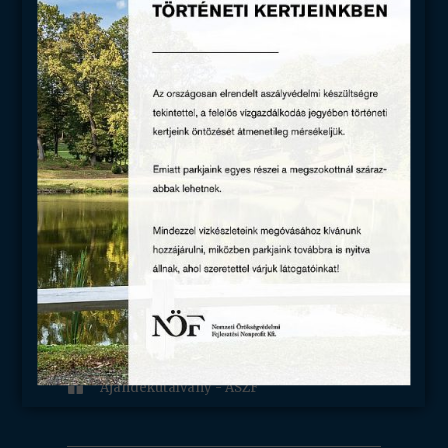

Munkatársaink

Szakmai híreink

Partnereink

Sajtómegjelenések

Karrier
HASZNOS

Kapcsolat

Adatvédelem

Általános szerződési feltételek

Ajándékutalvány - ÁSZF