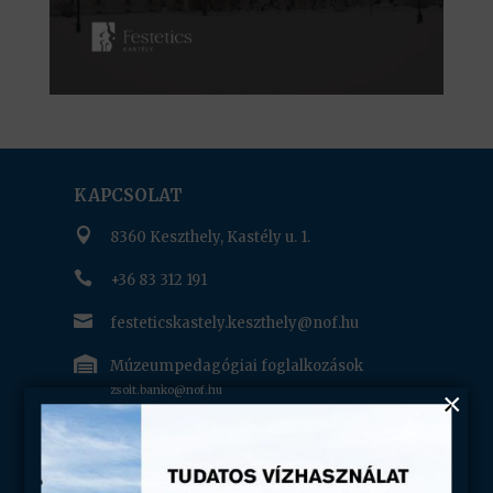
KAPCSOLAT

8360 Keszthely, Kastély u. 1.

+36 83 312 191

festeticskastely.keszthely@nof.hu

Múzeumpedagógiai foglalkozások
zsolt.banko@nof.hu

Tárlatvezetés bejelentése:
csoportbejelentes.keszthely@nof.hu
RÓLUNK